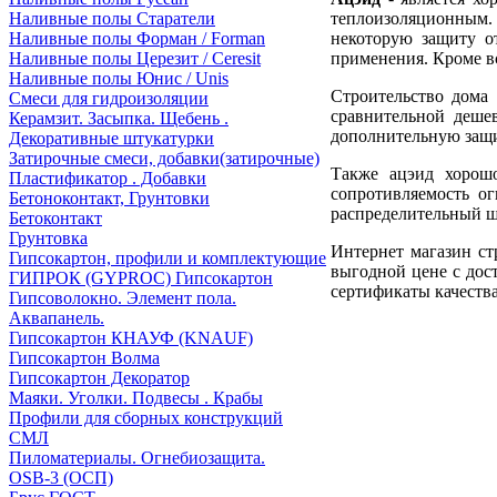
теплоизоляционным.
Наливные полы Старатели
некоторую защиту о
Наливные полы Форман / Forman
применения. Кроме в
Наливные полы Церезит / Ceresit
Наливные полы Юнис / Unis
Строительство дома 
Смеси для гидроизоляции
сравнительной дешев
Керамзит. Засыпка. Щебень .
дополнительную защи
Декоративные штукатурки
Затирочные смеси, добавки(затирочные)
Также ацэид хорошо
Пластификатор . Добавки
сопротивляемость о
Бетоноконтакт, Грунтовки
распределительный щ
Бетоконтакт
Грунтовка
Интернет магазин ст
Гипсокартон, профили и комплектующие
выгодной цене с дос
ГИПРОК (GYPROC) Гипсокартон
сертификаты качества
Гипсоволокно. Элемент пола.
Аквапанель.
Гипсокартон КНАУФ (KNAUF)
Гипсокартон Волма
Гипсокартон Декоратор
Маяки. Уголки. Подвесы . Крабы
Профили для сборных конструкций
СМЛ
Пиломатериалы. Огнебиозащита.
OSB-3 (ОСП)