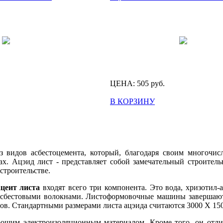
ЦЕНА:
505
руб.
В КОРЗИНУ
 видов асбестоцемента, который, благодаря своим многочи
. Ацэид лист - представляет собой замечательный строитель
строительстве.
ацеит листа
входят всего три компонента. Это вода, хризотил-а
асбестовыми волокнами. Листоформовочные машины завершают 
ов. Стандартными размерами листа ацэида считаются 3000 X 150
рошим электроизоляционным материалом. Кроме того, он отли