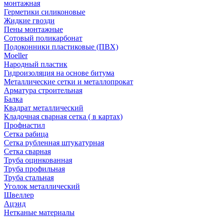
монтажная
Герметики силиконовые
Жидкие гвозди
Пены монтажные
Сотовый поликарбонат
Подоконники пластиковые (ПВХ)
Moeller
Народный пластик
Гидроизоляция на основе битума
Металлические сетки и металлопрокат
Арматура строительная
Балка
Квадрат металлический
Кладочная сварная сетка ( в картах)
Профнастил
Сетка рабица
Сетка рубленная штукатурная
Сетка сварная
Труба оцинкованная
Труба профильная
Труба стальная
Уголок металлический
Швеллер
Ацэид
Нетканые материалы