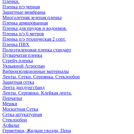
Пленки.
Пленка п/э черная
Защитные мембраны
Многолетняя зеленая пленка
Пленка армированная
Пленка для прудов и водоемов.
Пленка п/э 6 метров
Пленка п/э техническая 2 сорт.
Пленка ПВХ
Полиэтиленовая пленка стандарт
Пузырчатая пленка
Стрейч пленка
Укрывной Агроспан
Виброизоляционные материалы
Ленты. Сетки. Серпянка. Стеклообои
Защитная сетка
Лента дихдунгсбанд
Ленты. Серпянки. Клейкая лента.
Перчатки
Мешки
Москитная Сетка
Сетка штукатурная
Стеклообои
Асфальт
Герметики, Жидкие гвозди, Пена