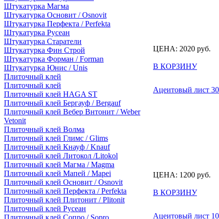
Штукатурка Магма
Штукатурка Основит / Osnovit
Штукатурка Перфекта / Perfekta
Штукатурка Русеан
Штукатурка Старатели
ЦЕНА:
2020
руб.
Штукатурка Фин Строй
Штукатурка Форман / Forman
В КОРЗИНУ
Штукатурка Юнис / Unis
Плиточный клей
Плиточный клей
Ацеитовый лист 3
Плиточный клей HAGA ST
Плиточный клей Бергауф / Bergauf
Плиточный клей Вебер Внтонит / Weber
Vetonit
Плиточный клей Волма
Плиточный клей Глимс / Glims
Плиточный клей Кнауф / Knauf
Плиточный клей Литокол /Litokol
Плиточный клей Магма / Magma
Плиточный клей Мапей / Mapei
ЦЕНА:
1200
руб.
Плиточный клей Основит / Osnovit
Плиточный клей Перфекта / Perfekta
В КОРЗИНУ
Плиточный клей Плитонит / Plitonit
Плиточный клей Русеан
Ацеитовый лист 1
Плиточный клей Сопро / Sopro