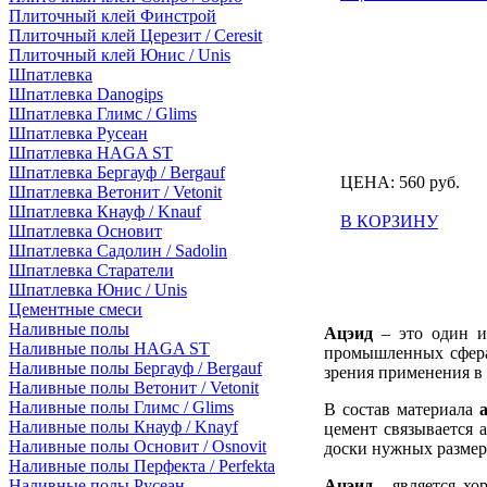
Плиточный клей Финстрой
Плиточный клей Церезит / Ceresit
Плиточный клей Юнис / Unis
Шпатлевка
Шпатлевка Danogips
Шпатлевка Глимс / Glims
Шпатлевка Русеан
Шпатлевка HAGA ST
Шпатлевка Бергауф / Bergauf
ЦЕНА:
560
руб.
Шпатлевка Ветонит / Vetonit
Шпатлевка Кнауф / Knauf
В КОРЗИНУ
Шпатлевка Основит
Шпатлевка Садолин / Sadolin
Шпатлевка Старатели
Шпатлевка Юнис / Unis
Цементные смеси
Наливные полы
Ацэид
– это один из
Наливные полы HAGA ST
промышленных сферах
Наливные полы Бергауф / Bergauf
зрения применения в 
Наливные полы Ветонит / Vetonit
Наливные полы Глимс / Glims
В состав материала
Наливные полы Кнауф / Knayf
цемент связывается 
Наливные полы Основит / Osnovit
доски нужных размер
Наливные полы Перфекта / Perfekta
Ацэид
- является хо
Наливные полы Русеан