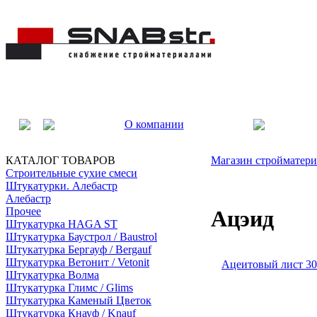
О компании
КАТАЛОГ ТОВАРОВ
Магазин стройматери
Строительные сухие смеси
Штукатурки. Алебастр
Алебастр
Прочее
Ацэид
Штукатурка HAGA ST
Штукатурка Баустрол / Baustrol
Штукатурка Бергауф / Bergauf
Штукатурка Ветонит / Vetonit
Ацеитовый лист 3
Штукатурка Волма
Штукатурка Глимс / Glims
Штукатурка Каменый Цветок
Штукатурка Кнауф / Knauf