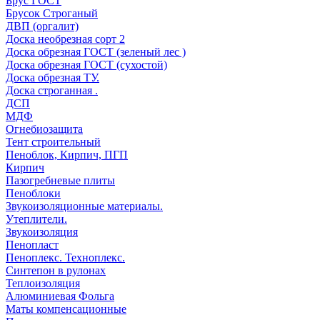
Брус ГОСТ
Брусок Строганый
ДВП (оргалит)
Доска необрезная сорт 2
Доска обрезная ГОСТ (зеленый лес )
Доска обрезная ГОСТ (сухостой)
Доска обрезная ТУ.
Доска строганная .
ДСП
МДФ
Огнебиозащита
Тент строительный
Пеноблок, Кирпич, ПГП
Кирпич
Пазогребневые плиты
Пеноблоки
Звукоизоляционные материалы.
Утеплители.
Звукоизоляция
Пенопласт
Пеноплекс. Техноплекс.
Синтепон в рулонах
Теплоизоляция
Алюминиевая Фольга
Маты компенсационные