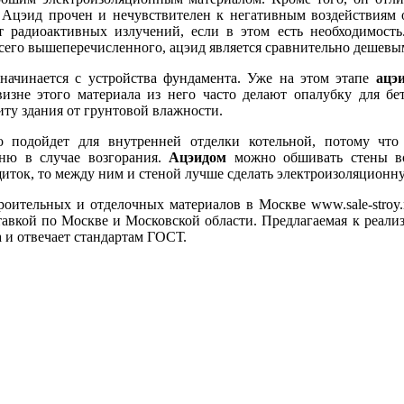
 Ацэид прочен и нечувствителен к негативным воздействиям 
т радиоактивных излучений, если в этом есть необходимост
сего вышеперечисленного, ацэид является сравнительно дешевы
начинается с устройства фундамента. Уже на этом этапе
ацэ
изне этого материала из него часто делают опалубку для бе
ту здания от грунтовой влажности.
 подойдет для внутренней отделки котельной, потому что 
гню в случае возгорания.
Ацэидом
можно обшивать стены во
иток, то между ним и стеной лучше сделать электроизоляционн
роительных и отделочных материалов в Москве www.sale-stroy.
тавкой по Москве и Московской области. Предлагаемая к реали
 и отвечает стандартам ГОСТ.