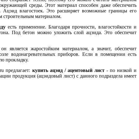
окружающей среды. Этот материал способен даже обеспечить
ь. Ацэид влагостоек. Это расширяет возможные границы его
м строительным материалом.
иду
есть применение. Благодаря прочности, влагостойкости и
тона. Под бетон можно уложить слой ацэида. Это обеспечит
он является жаростойким материалом, а значит, обеспечит
зле водонагревательных приборов. Если в помещении есть
ую прокладку.
ru предлагает:
купить ацэид / ацеитовый лист
- по низкой и
зации продукция (ацэидовый лист) с данного подраздела имеет