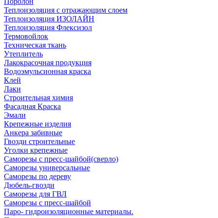
Поролон
Теплоизоляция с отражающим слоем
Теплоизоляция ИЗОЛАЙН
Теплоизоляция Флексизол
Термовойлок
Техническая ткань
Утеплитель
Лакокрасочная продукция
Водоэмульсионная краска
Клей
Лаки
Строительная химия
Фасадная Краска
Эмали
Крепежные изделия
Анкера забивные
Гвозди строительные
Уголки крепежные
Саморезы с пресс-шайбой(сверло)
Саморезы универсальные
Саморезы по дереву
Дюбель-гвозди
Саморезы для ГВЛ
Саморезы с пресс-шайбой
Паро- гидроизоляционные материалы.