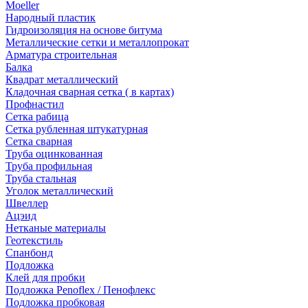
Moeller
Народный пластик
Гидроизоляция на основе битума
Металлические сетки и металлопрокат
Арматура строительная
Балка
Квадрат металлический
Кладочная сварная сетка ( в картах)
Профнастил
Сетка рабица
Сетка рубленная штукатурная
Сетка сварная
Труба оцинкованная
Труба профильная
Труба стальная
Уголок металлический
Швеллер
Ацэид
Нетканые материалы
Геотекстиль
Спанбонд
Подложка
Клей для пробки
Подложка Penoflex / Пенофлекс
Подложка пробковая