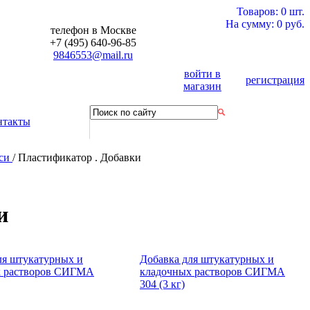
Товаров: 0 шт.
На сумму: 0 руб.
телефон в Москве
+7 (495) 640-96-85
9846553@mail.ru
войти в
регистрация
магазин
нтакты
еси
/ Пластификатор . Добавки
и
ля штукатурных и
Добавка для штукатурных и
х растворов СИГМА
кладочных растворов СИГМА
304 (3 кг)