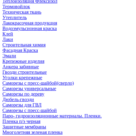
Теплоизоляция Флексизол
Термовойлок
Техническая ткань
Утеплитель
Лакокрасочная продукция
Водоэмульсионная краска
Клей
Лаки
Строительная химия
Фасадная Краска
Эмали
Крепежные изделия
Анкера забивные
Гвозди строительные
Уголки крепежные
Саморезы с пресс-шайбой(сверло)
Саморезы универсальные
Саморезы по дереву
Дюбель-гвозди
Саморезы для ГВЛ
Саморезы с пресс-шайбой
Паро- гидроизоляционные материалы. Пленки.
Пленка п/э черная
Защитные мембраны
Многолетняя зеленая пленка