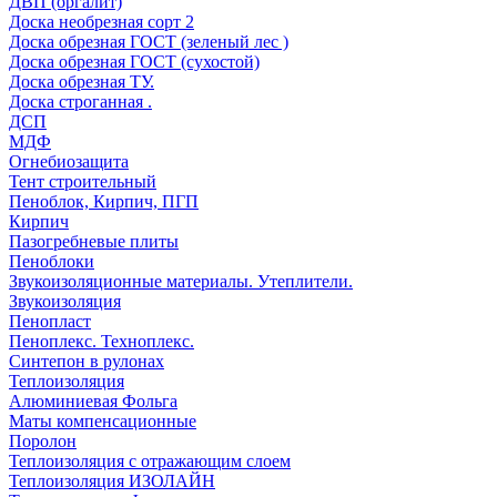
ДВП (оргалит)
Доска необрезная сорт 2
Доска обрезная ГОСТ (зеленый лес )
Доска обрезная ГОСТ (сухостой)
Доска обрезная ТУ.
Доска строганная .
ДСП
МДФ
Огнебиозащита
Тент строительный
Пеноблок, Кирпич, ПГП
Кирпич
Пазогребневые плиты
Пеноблоки
Звукоизоляционные материалы. Утеплители.
Звукоизоляция
Пенопласт
Пеноплекс. Техноплекс.
Синтепон в рулонах
Теплоизоляция
Алюминиевая Фольга
Маты компенсационные
Поролон
Теплоизоляция с отражающим слоем
Теплоизоляция ИЗОЛАЙН