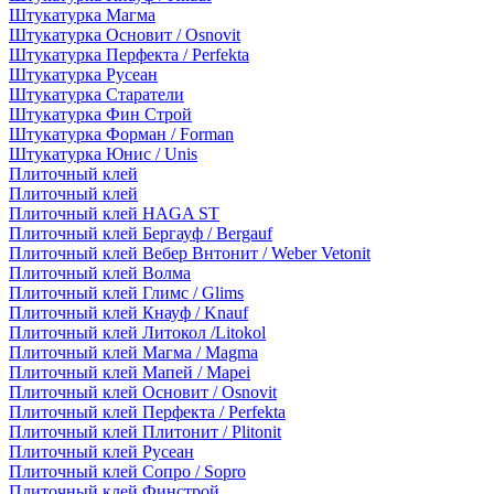
Штукатурка Магма
Штукатурка Основит / Osnovit
Штукатурка Перфекта / Perfekta
Штукатурка Русеан
Штукатурка Старатели
Штукатурка Фин Строй
Штукатурка Форман / Forman
Штукатурка Юнис / Unis
Плиточный клей
Плиточный клей
Плиточный клей HAGA ST
Плиточный клей Бергауф / Bergauf
Плиточный клей Вебер Внтонит / Weber Vetonit
Плиточный клей Волма
Плиточный клей Глимс / Glims
Плиточный клей Кнауф / Knauf
Плиточный клей Литокол /Litokol
Плиточный клей Магма / Magma
Плиточный клей Мапей / Mapei
Плиточный клей Основит / Osnovit
Плиточный клей Перфекта / Perfekta
Плиточный клей Плитонит / Plitonit
Плиточный клей Русеан
Плиточный клей Сопро / Sopro
Плиточный клей Финстрой