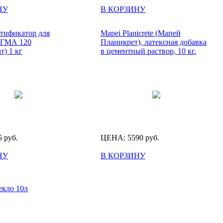
НУ
В КОРЗИНУ
тификатор для
Mapei Planicrete (Мапей
ИГМА 120
Планикрет), латексная добавка
т) 1 кг
в цементный раствор, 10 кг.
5
руб.
ЦЕНА:
5590
руб.
НУ
В КОРЗИНУ
екло 10л