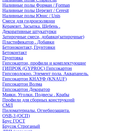
Наливные полы Форман / Forman
Наливные полы Церезит / Ceresit
Наливные полы Юнис / Unis
Смеси для гидроизоляции
Керамзит. Засыпка. Щебень .
Декоративные штукатурки
Затирочные смеси, добавки(затирочные)
Пластификатор . Добавки
Бетоноконтакт, Грунтовки
Бетоконтакт
Грунтовка
Гипсокартон, профили и комплектующие
ГИПРОК (GYPROC) Гипсокартон
Гипсоволокно. Элемент пола. Аквапанель.
Гипсокартон КНАУФ (KNAUF)
Гипсокартон Волма
Гипсокартон Декоратор
Маяки. Уголки. Подвесы . Крабы
Профили для сборных конструкций
СМЛ
Пиломатериалы. Огнебиозащита.
OSB-3 (ОСП)
Брус ГОСТ
Брусок Строганый