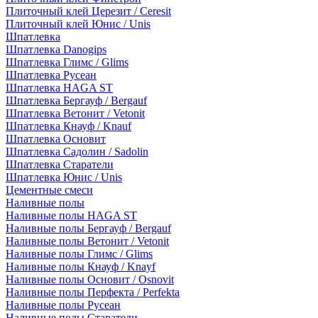
Плиточный клей Церезит / Ceresit
Плиточный клей Юнис / Unis
Шпатлевка
Шпатлевка Danogips
Шпатлевка Глимс / Glims
Шпатлевка Русеан
Шпатлевка HAGA ST
Шпатлевка Бергауф / Bergauf
Шпатлевка Ветонит / Vetonit
Шпатлевка Кнауф / Knauf
Шпатлевка Основит
Шпатлевка Садолин / Sadolin
Шпатлевка Старатели
Шпатлевка Юнис / Unis
Цементные смеси
Наливные полы
Наливные полы HAGA ST
Наливные полы Бергауф / Bergauf
Наливные полы Ветонит / Vetonit
Наливные полы Глимс / Glims
Наливные полы Кнауф / Knayf
Наливные полы Основит / Osnovit
Наливные полы Перфекта / Perfekta
Наливные полы Русеан
Наливные полы Старатели