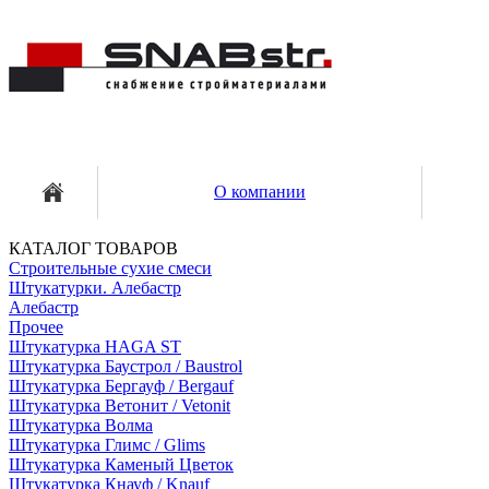
О компании
КАТАЛОГ ТОВАРОВ
Строительные сухие смеси
Штукатурки. Алебастр
Алебастр
Прочее
Штукатурка HAGA ST
Штукатурка Баустрол / Baustrol
Штукатурка Бергауф / Bergauf
Штукатурка Ветонит / Vetonit
Штукатурка Волма
Штукатурка Глимс / Glims
Штукатурка Каменый Цветок
Штукатурка Кнауф / Knauf