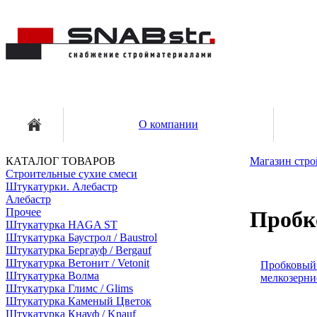
О компании
КАТАЛОГ ТОВАРОВ
Магазин стро
Строительные сухие смеси
Штукатурки. Алебастр
Алебастр
Прочее
Пробк
Штукатурка HAGA ST
Штукатурка Баустрол / Baustrol
Штукатурка Бергауф / Bergauf
Штукатурка Ветонит / Vetonit
Пробковый
Штукатурка Волма
мелкозерни
Штукатурка Глимс / Glims
Штукатурка Каменый Цветок
Штукатурка Кнауф / Knauf