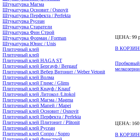
Штукатурка Магма
Штукатурка Основит / Osnovit
Штукатурка Перфекта / Perfekta
Штукатурка Русеан
Штукатурка Старатели
Штукатурка Фин Строй
ЦЕНА:
99
Штукатурка Форман / Forman
Штукатурка Юнис / Unis
В КОРЗИН
Плиточный клей
Плиточный клей
Плиточный клей HAGA ST
Пробковый
Плиточный клей Бергауф / Bergauf
мелкозерни
Плиточный клей Вебер Внтонит / Weber Vetonit
Плиточный клей Волма
Плиточный клей Глимс / Glims
Плиточный клей Кнауф / Knauf
Плиточный клей Литокол /Litokol
Плиточный клей Магма / Magma
Плиточный клей Мапей / Mapei
Плиточный клей Основит / Osnovit
Плиточный клей Перфекта / Perfekta
Плиточный клей Плитонит / Plitonit
ЦЕНА:
160
Плиточный клей Русеан
Плиточный клей Сопро / Sopro
В КОРЗИН
Плиточный клей Финстрой