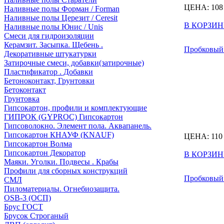
ЦЕНА:
108
Наливные полы Форман / Forman
Наливные полы Церезит / Ceresit
В КОРЗИН
Наливные полы Юнис / Unis
Смеси для гидроизоляции
Керамзит. Засыпка. Щебень .
Пробковый 
Декоративные штукатурки
Затирочные смеси, добавки(затирочные)
Пластификатор . Добавки
Бетоноконтакт, Грунтовки
Бетоконтакт
Грунтовка
Гипсокартон, профили и комплектующие
ГИПРОК (GYPROC) Гипсокартон
Гипсоволокно. Элемент пола. Аквапанель.
Гипсокартон КНАУФ (KNAUF)
ЦЕНА:
110
Гипсокартон Волма
Гипсокартон Декоратор
В КОРЗИН
Маяки. Уголки. Подвесы . Крабы
Профили для сборных конструкций
Пробковый 
СМЛ
Пиломатериалы. Огнебиозащита.
OSB-3 (ОСП)
Брус ГОСТ
Брусок Строганый