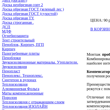
ДВП (оргалит)
Доска необрезная сорт 2
Доска обрезная ГОСТ (зеленый лес )
Доска обрезная ГОСТ (сухостой)
Доска обрезная ТУ.
ЦЕНА:
90
Доска строганная .
ДСП
В КОРЗИН
МДФ
Огнебиозащита
Тент строительный
Пеноблок, Кирпич, ПГП
Кирпич
Пазогребневые плиты
Монтаж
про
Пеноблоки
Комбинирова
Звукоизоляционные материалы. Утеплители.
наиболее инт
Звукоизоляция
Пенопласт
Компенсато
Пеноплекс. Техноплекс.
получения ро
Синтепон в рулонах
Преимуществ
Теплоизоляция
режутся с по
Алюминиевая Фольга
Маты компенсационные
Отличные по
Поролон
затвердеван
Теплоизоляция с отражающим слоем
компенсирова
Теплоизоляция ИЗОЛАЙН