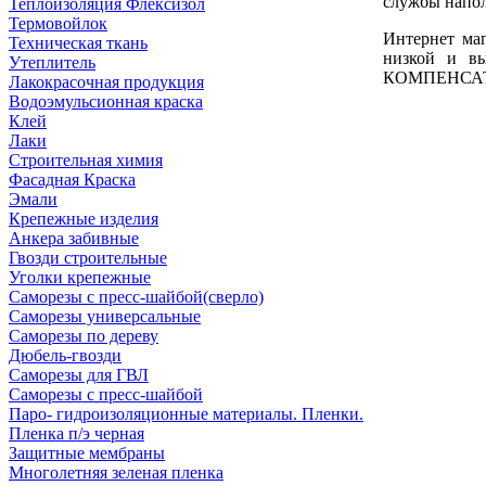
службы напол
Теплоизоляция Флексизол
Термовойлок
Интернет маг
Техническая ткань
низкой и в
Утеплитель
КОМПЕНСАТОР)
Лакокрасочная продукция
Водоэмульсионная краска
Клей
Лаки
Строительная химия
Фасадная Краска
Эмали
Крепежные изделия
Анкера забивные
Гвозди строительные
Уголки крепежные
Саморезы с пресс-шайбой(сверло)
Саморезы универсальные
Саморезы по дереву
Дюбель-гвозди
Саморезы для ГВЛ
Саморезы с пресс-шайбой
Паро- гидроизоляционные материалы. Пленки.
Пленка п/э черная
Защитные мембраны
Многолетняя зеленая пленка