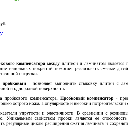
руб.
У
бкового компенсатора
между плиткой и ламинатом является 
ние напольных покрытий помогает реализовать смелые дизай
енсивной нагрузки.
р пробковый
- позволяет выполнить стыковку плитки с лам
вной и однородной поверхности.
а пробкового компенсатора.
Пробковый компенсатор
- пред
мощью острого ножа. Популярность и высокий потребительский 
казатели упругости и эластичности. В сравнении с резино
ию. Уникальным свойством пробки является её способность
ть регулярные циклы расширения-сжатия ламината и сохранять