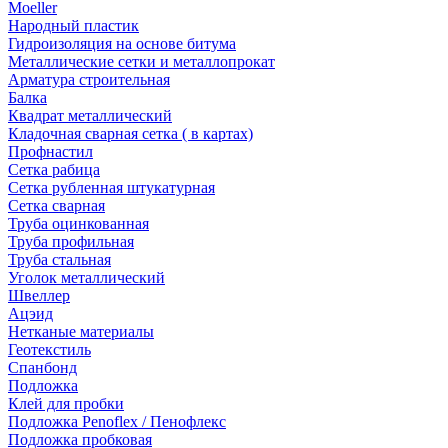
Moeller
Народный пластик
Гидроизоляция на основе битума
Металлические сетки и металлопрокат
Арматура строительная
Балка
Квадрат металлический
Кладочная сварная сетка ( в картах)
Профнастил
Сетка рабица
Сетка рубленная штукатурная
Сетка сварная
Труба оцинкованная
Труба профильная
Труба стальная
Уголок металлический
Швеллер
Ацэид
Нетканые материалы
Геотекстиль
Спанбонд
Подложка
Клей для пробки
Подложка Penoflex / Пенофлекс
Подложка пробковая