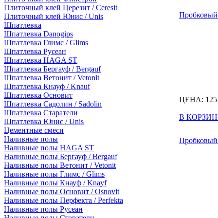
Плиточный клей Церезит / Ceresit
Пробковый 
Плиточный клей Юнис / Unis
Шпатлевка
Шпатлевка Danogips
Шпатлевка Глимс / Glims
Шпатлевка Русеан
Шпатлевка HAGA ST
Шпатлевка Бергауф / Bergauf
Шпатлевка Ветонит / Vetonit
Шпатлевка Кнауф / Knauf
Шпатлевка Основит
ЦЕНА:
125
Шпатлевка Садолин / Sadolin
Шпатлевка Старатели
В КОРЗИН
Шпатлевка Юнис / Unis
Цементные смеси
Наливные полы
Пробковый 
Наливные полы HAGA ST
Наливные полы Бергауф / Bergauf
Наливные полы Ветонит / Vetonit
Наливные полы Глимс / Glims
Наливные полы Кнауф / Knayf
Наливные полы Основит / Osnovit
Наливные полы Перфекта / Perfekta
Наливные полы Русеан
Наливные полы Старатели