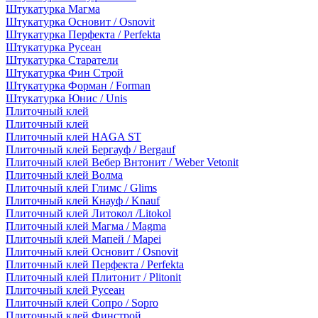
Штукатурка Магма
Штукатурка Основит / Osnovit
Штукатурка Перфекта / Perfekta
Штукатурка Русеан
Штукатурка Старатели
Штукатурка Фин Строй
Штукатурка Форман / Forman
Штукатурка Юнис / Unis
Плиточный клей
Плиточный клей
Плиточный клей HAGA ST
Плиточный клей Бергауф / Bergauf
Плиточный клей Вебер Внтонит / Weber Vetonit
Плиточный клей Волма
Плиточный клей Глимс / Glims
Плиточный клей Кнауф / Knauf
Плиточный клей Литокол /Litokol
Плиточный клей Магма / Magma
Плиточный клей Мапей / Mapei
Плиточный клей Основит / Osnovit
Плиточный клей Перфекта / Perfekta
Плиточный клей Плитонит / Plitonit
Плиточный клей Русеан
Плиточный клей Сопро / Sopro
Плиточный клей Финстрой