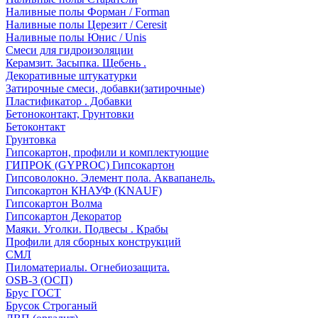
Наливные полы Форман / Forman
Наливные полы Церезит / Ceresit
Наливные полы Юнис / Unis
Смеси для гидроизоляции
Керамзит. Засыпка. Щебень .
Декоративные штукатурки
Затирочные смеси, добавки(затирочные)
Пластификатор . Добавки
Бетоноконтакт, Грунтовки
Бетоконтакт
Грунтовка
Гипсокартон, профили и комплектующие
ГИПРОК (GYPROC) Гипсокартон
Гипсоволокно. Элемент пола. Аквапанель.
Гипсокартон КНАУФ (KNAUF)
Гипсокартон Волма
Гипсокартон Декоратор
Маяки. Уголки. Подвесы . Крабы
Профили для сборных конструкций
СМЛ
Пиломатериалы. Огнебиозащита.
OSB-3 (ОСП)
Брус ГОСТ
Брусок Строганый