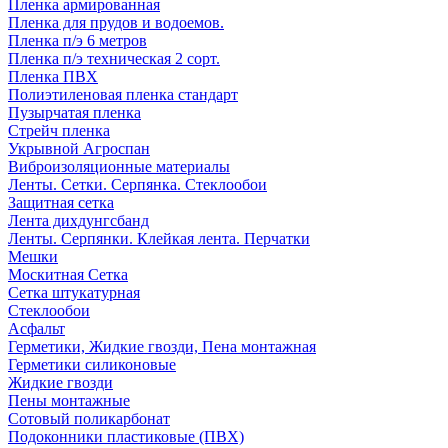
Пленка армированная
Пленка для прудов и водоемов.
Пленка п/э 6 метров
Пленка п/э техническая 2 сорт.
Пленка ПВХ
Полиэтиленовая пленка стандарт
Пузырчатая пленка
Стрейч пленка
Укрывной Агроспан
Виброизоляционные материалы
Ленты. Сетки. Серпянка. Стеклообои
Защитная сетка
Лента дихдунгсбанд
Ленты. Серпянки. Клейкая лента. Перчатки
Мешки
Москитная Сетка
Сетка штукатурная
Стеклообои
Асфальт
Герметики, Жидкие гвозди, Пена монтажная
Герметики силиконовые
Жидкие гвозди
Пены монтажные
Сотовый поликарбонат
Подоконники пластиковые (ПВХ)