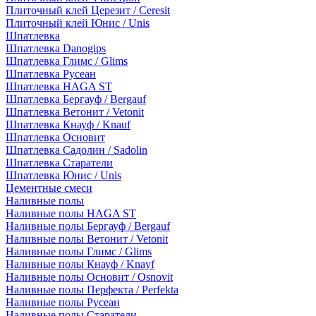
Плиточный клей Церезит / Ceresit
Плиточный клей Юнис / Unis
Шпатлевка
Шпатлевка Danogips
Шпатлевка Глимс / Glims
Шпатлевка Русеан
Шпатлевка HAGA ST
Шпатлевка Бергауф / Bergauf
Шпатлевка Ветонит / Vetonit
Шпатлевка Кнауф / Knauf
Шпатлевка Основит
Шпатлевка Садолин / Sadolin
Шпатлевка Старатели
Шпатлевка Юнис / Unis
Цементные смеси
Наливные полы
Наливные полы HAGA ST
Наливные полы Бергауф / Bergauf
Наливные полы Ветонит / Vetonit
Наливные полы Глимс / Glims
Наливные полы Кнауф / Knayf
Наливные полы Основит / Osnovit
Наливные полы Перфекта / Perfekta
Наливные полы Русеан
Наливные полы Старатели