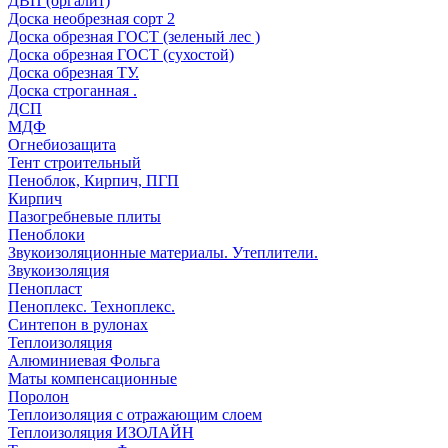
ДВП (оргалит)
Доска необрезная сорт 2
Доска обрезная ГОСТ (зеленый лес )
Доска обрезная ГОСТ (сухостой)
Доска обрезная ТУ.
Доска строганная .
ДСП
МДФ
Огнебиозащита
Тент строительный
Пеноблок, Кирпич, ПГП
Кирпич
Пазогребневые плиты
Пеноблоки
Звукоизоляционные материалы. Утеплители.
Звукоизоляция
Пенопласт
Пеноплекс. Техноплекс.
Синтепон в рулонах
Теплоизоляция
Алюминиевая Фольга
Маты компенсационные
Поролон
Теплоизоляция с отражающим слоем
Теплоизоляция ИЗОЛАЙН