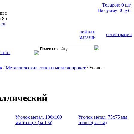
Товаров: 0 шт.
На сумму: 0 руб.
кве
6-85
.ru
войти в
регистрация
магазин
такты
в
/
Металлические сетки и металлопрокат
/ Уголок
аллический
Уголок метал. 100х100
Уголок метал. 75х75 мм
мм толщ.7 (за 1 м)
толщ.5(за 1 м)