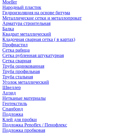
Moeller
Народный пластик
Гидроизоляция на основе битума
Металлические сетки и металлопрокат
Арматура строительная
Балка
Квадрат металлический
Кладочная сварная сетка ( в картах)
Профнастил
Сетка рабица
Сетка рубленная штукатурная
Сетка сварная
Труба оцинкованная
Труба профильная
Труба стальная
Уголок металлический
Швеллер
Ацэид
Нетканые материалы
Геотекстиль
Спанбонд
Подложка
Клей для пробки
Подложка Penoflex / Пенофлекс
Подложка пробковая