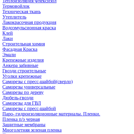
Теплоизоляция Флексизол
Термовойлок
Техническая ткань
Утеплитель
Лакокрасочная продукция
Водоэмульсионная краска
Клей
Лаки
Строительная химия
Фасадная Краска
Эмали
Крепежные изделия
Анкера забивные
Гвозди строительные
Уголки крепежные
Саморезы с пресс-шайбой(сверло)
Саморезы универсальные
Саморезы по дереву
Дюбель-гвозди
Саморезы для ГВЛ
Саморезы с пресс-шайбой
Паро- гидроизоляционные материалы. Пленки.
Пленка п/э черная
Защитные мембраны
Многолетняя зеленая пленка