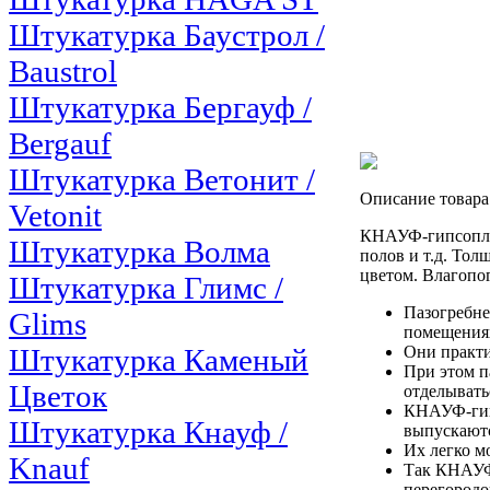
Штукатурка Баустрол /
Baustrol
Штукатурка Бергауф /
Bergauf
Штукатурка Ветонит /
Описание товара
Vetonit
КНАУФ-гипсоплит
Штукатурка Волма
полов и т.д. Тол
цветом. Влагопог
Штукатурка Глимс /
Пазогребне
Glims
помещениях
Штукатурка Каменый
Они практи
При этом п
Цветок
отделывать
КНАУФ-гип
Штукатурка Кнауф /
выпускаютс
Их легко м
Knauf
Так КНАУФ
перегородок