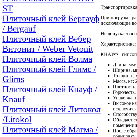
ST
Транспортировка
Плиточный клей Бергауф
При погрузке, р
исключающие во
/ Bergauf
Не допускается п
Плиточный клей Вебер
Характеристика:
Внтонит / Weber Vetonit
КНАУФ - гипсоп
Плиточный клей Волма
Длина, мм: 
Плиточный клей Глимс /
Ширина, мм
Толщина , м
Glims
Масса, кг: 2
Плиточный клей Кнауф /
Плотность, 
Горючесть,
Knauf
Упаковка: 
Высокое ка
Плиточный клей Литокол
исключить 
Способству
/Litokol
Обладает с
помещении
Плиточный клей Магма /
После обра
облицовку 