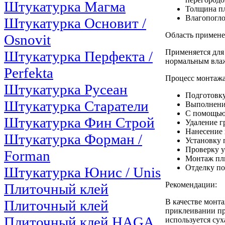
Штукатурка Магма
Толщина пл
Влагопогло
Штукатурка Основит /
Область примене
Osnovit
Применяется для 
Штукатурка Перфекта /
нормальным вла
Perfekta
Процесс монтажа
Штукатурка Русеан
Подготовку
Штукатурка Старатели
Выполнение
С помощью 
Штукатурка Фин Строй
Удаление г
Нанесение 
Штукатурка Форман /
Установку 
Проверку у
Forman
Монтаж пли
Отделку по
Штукатурка Юнис / Unis
Рекомендации:
Плиточный клей
Плиточный клей
В качестве монт
приклеивании п
Плиточный клей HAGA
используется су