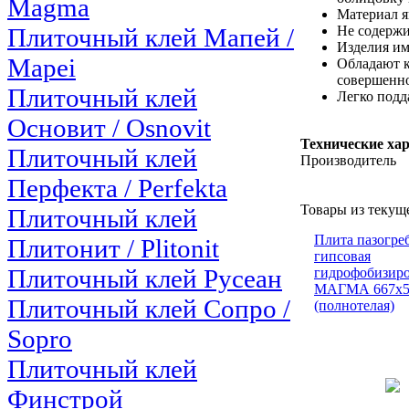
Magma
Материал я
Плиточный клей Мапей /
Не содержи
Изделия им
Mapei
Обладают к
совершенно
Плиточный клей
Легко подд
Основит / Osnovit
Технические ха
Плиточный клей
Производитель
Перфекта / Perfekta
Товары из текущ
Плиточный клей
Плита пазогре
Плитонит / Plitonit
гипсовая
Плиточный клей Русеан
гидрофобизир
МАГМА 667х5
Плиточный клей Сопро /
(полнотелая)
Sopro
Плиточный клей
Финстрой