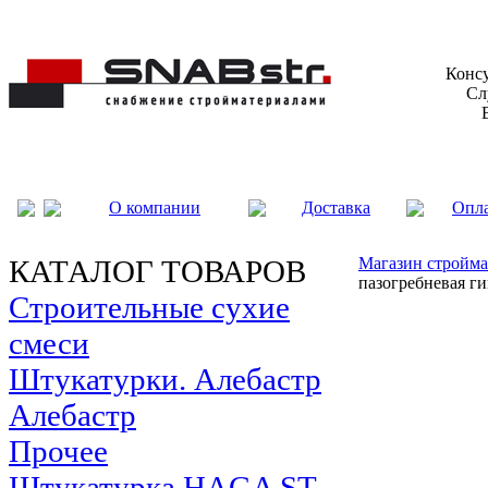
Консу
Сл
О компании
Доставка
Опл
КАТАЛОГ ТОВАРОВ
Магазин стройма
пазогребневая г
Строительные сухие
смеси
Штукатурки. Алебастр
Алебастр
Прочее
Штукатурка HAGA ST